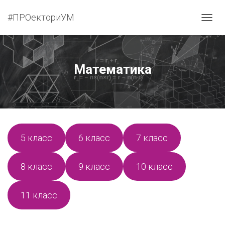
#ПРОекториУМ
П
Е
Р
Е
К
Математика
Л
Ю
Ч
И
Т
Ь
Н
5 класс
6 класс
7 класс
А
В
И
8 класс
9 класс
10 класс
Г
А
Ц
11 класс
И
Ю